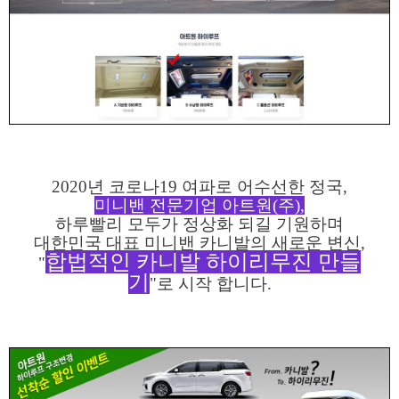
2020년 코로나19 여파로 어수선한 정국,
미니밴 전문기업 아트원(주),
하루빨리 모두가 정상화 되길 기원하며
대한민국 대표 미니밴 카니발의 새로운 변신,
합법적인 카니발 하이리무진 만들
"
기
"로
시작 합니다.