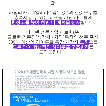
간.
패밀리카 / 데일리카 / 업무용 / 의전용 모두를
충족시킬 수 있는 괴력을 가진 카니발에
천정고를 높여 한번 더 매력을 선사
합니다.
미니밴 전문기업 아트원(주)
글로밴 리무진[제작자 / 차명]특장의 선두 주자
800대 이상의 하이루프 특장 제작자
노하우
를
모두 담아
합법적인 하이루프 구조변경
을
도와드립니다.