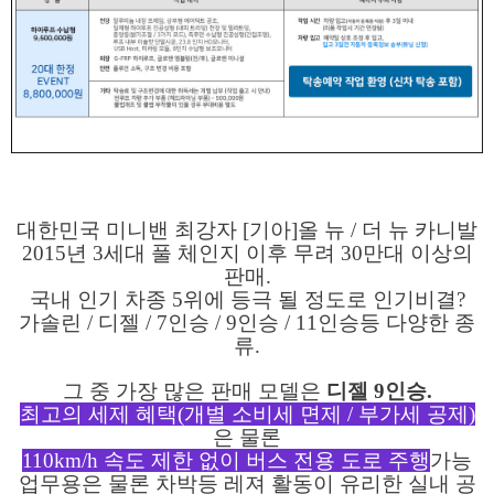
대한민국 미니밴 최강자 [기아]올 뉴 / 더 뉴 카니발
2015년 3세대 풀 체인지 이후 무려 30만대 이상의
판매.
국내 인기 차종 5위에 등극 될 정도로 인기비결?
가솔린 / 디젤 / 7인승 / 9인승 / 11인승등 다양한 종
류.
그 중 가장 많은 판매 모델은
디젤 9인승.
최고의 세제 혜택(개별 소비세 면제 / 부가세 공제)
은 물론
110km/h
속
도 제한 없이 버스 전용 도로 주행
가능
업무용은 물론 차박등 레져 활동이 유리한 실내 공