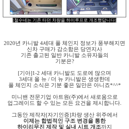
[철수네는 기존 타던 차량을 하이루프로 개조했답니다]
2020년 카니발 4세대 풀 체인지 정보가 풍부해지면
신차 구매가 감소함은 당연지사
기존 출고된 일반 카니발 소유자들의
기분은?
[기아]1-2 세대 카니발도 도로에 많으며
3세대 올 뉴 / 더 뉴 카니발은 생생한데
풀 체인지 소식은 기분 좋은 일만은 아니죠*^^*
미니밴 전문기업 아트원(주)에서 새로움으로
업그레이드 할 수 있는 모든 요건을 제시합니다.
그동안 제작자[자기인증]차량 생산 위주에서
이제는 합법적인 구조 변경을 통한
하이리무진 제작 및 실내 시트 개조
까지