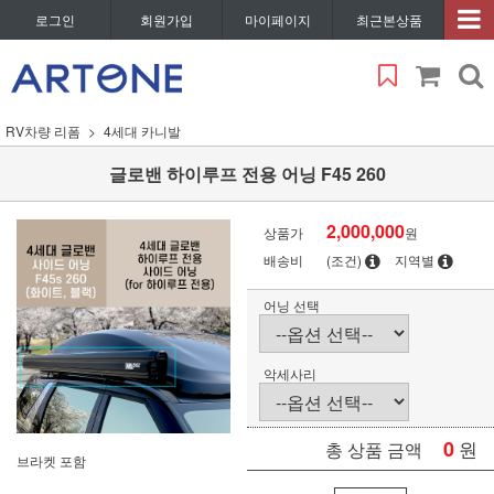
로그인
회원가입
마이페이지
최근본상품
RV차량 리폼
4세대 카니발
글로밴 하이루프 전용 어닝 F45 260
2,000,000
상품가
원
배송비
(조건)
지역별
어닝 선택
악세사리
0
원
총 상품 금액
브라켓 포함