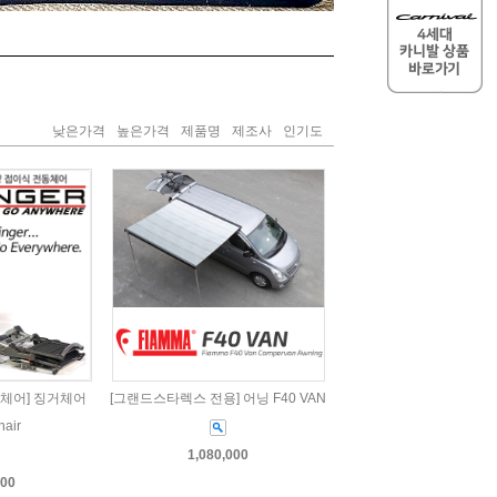
낮은가격
높은가격
제품명
제조사
인기도
동체어] 징거체어
[그랜드스타렉스 전용] 어닝 F40 VAN
hair
1,080,000
000