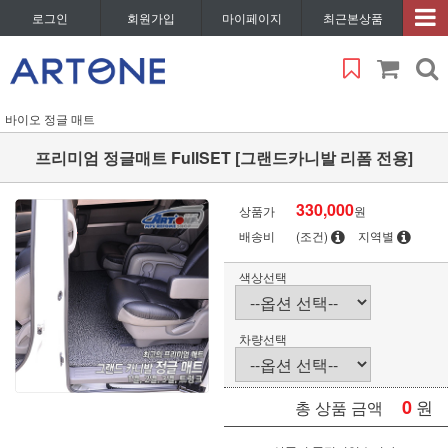
로그인
회원가입
마이페이지
최근본상품
바이오 정글 매트
프리미엄 정글매트 FullSET [그랜드카니발 리폼 전용]
330,000
상품가
원
배송비
(조건)
지역별
색상선택
차량선택
0
원
총 상품 금액