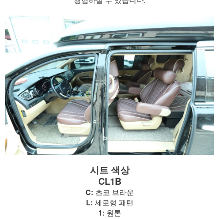
시트 색상
CL1B
초코 브라운
C:
세로형 패턴
L:
원톤
1: