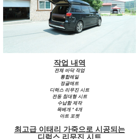
작업 내역
전체 바닥 작업
통합레일
정글매트
디럭스 리무진 시트
전동 침대형 시트
수납함 제작
목베개 * 4개
아트 포켓
최고급 이태리 가죽으로 시공되는
디럭스 리무진 시트