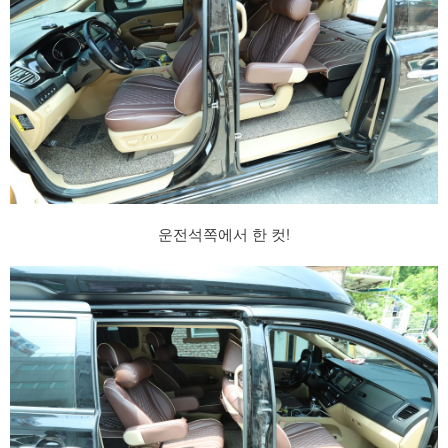
운전석쪽에서 한 컷!