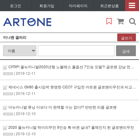
로그인
회원가입
마이페이지
최근본상품
미니밴 갤러리
글쓰기
검색
CFRP! 올뉴카니발2020년형 노블레스 풀옵션 7인승 모델?! 글로밴 강남 전시장에서 확인하자!
| 2019-12-11
제네시스 GV80 출시임박 현명한 CEO? 구입전 아트원 글로밴리무진과 비교선택 해야 후회 없습니다.
| 2019-12-11
더뉴카니발 튜닝 이보다 더 완벽할 수는 없다!? 반반한 리폼 글로밴
| 2019-12-10
2020 올뉴카니발 하이리무진 9인승 확 바뀐 실내? 풀체인지 된 글로밴리무진
| 2019-12-10