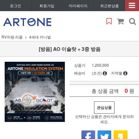
로그인
회원가입
마이페이지
최근본상품
RV차량 리폼
4세대 카니발
[방음] AO 이솔랏 + 3중 방음
상품가
1,200,000
배송비
(조건)
지역별
0
원
총 상품 금액
관심상품
선택하신 상품은 관리자에게 문의하
세요.